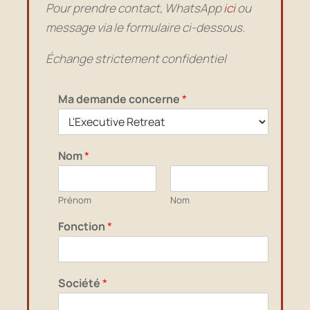
Pour prendre contact, WhatsApp
ici
o
u
message via le formulaire ci-dessous.
Échange strictement confidentiel
Ma demande concerne
*
Nom
*
Prénom
Nom
F
Fonction
*
o
n
c
t
Société
*
i
o