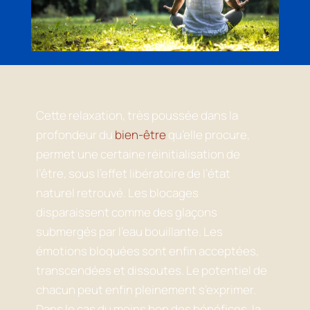
Cette relaxation, très poussée dans la
profondeur du
bien-être
qu’elle procure,
permet une certaine réinitialisation de
l’être, sous l’effet libératoire de l’état
naturel retrouvé. Les blocages
disparaissent comme des glaçons
submergés par l’eau bouillante.
Les
émotions bloquées sont enfin acceptées,
transcendées et dissoutes.
Le potentiel de
chacun peut enfin pleinement s’exprimer.
Dans le cas du moins bon des bénéfices, la