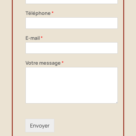
n
M
Téléphone
*
a
N
o
m
E-mail
*
Votre message
*
Envoyer