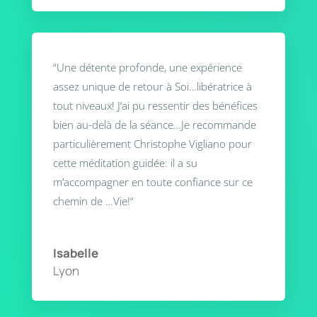
“
Une détente profonde, une expérience
assez unique de retour à Soi…libératrice à
tout niveaux! J’ai pu ressentir des bénéfices
bien au-delà de la séance…Je recommande
particulièrement Christophe Vigliano pour
cette méditation guidée: il a su
m’accompagner en toute confiance sur ce
chemin de …Vie!
“
Isabelle
Lyon