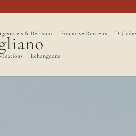
igeant.e.s & Décision
Executive Retreats
D-Code
lications
Echangeons