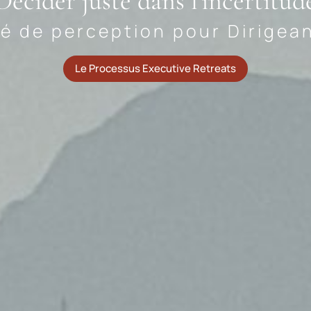
Décider juste dans l'incertitud
té de perception pour Dirigean
Le Processus Executive Retreats