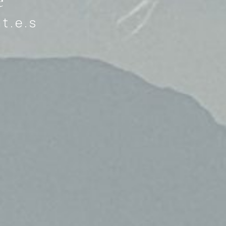
e
t.e.s