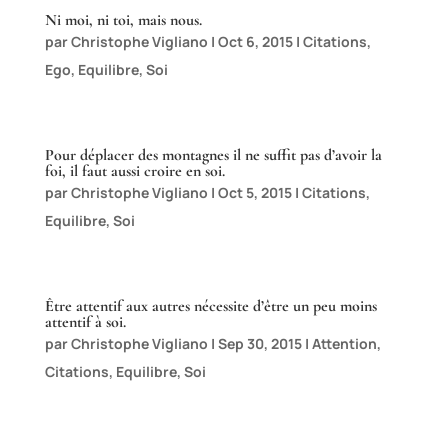
Ni moi, ni toi, mais nous.
par
Christophe Vigliano
|
Oct 6, 2015
|
Citations
,
Ego
,
Equilibre
,
Soi
Pour déplacer des montagnes il ne suffit pas d’avoir la
foi, il faut aussi croire en soi.
par
Christophe Vigliano
|
Oct 5, 2015
|
Citations
,
Equilibre
,
Soi
Être attentif aux autres nécessite d’être un peu moins
attentif à soi.
par
Christophe Vigliano
|
Sep 30, 2015
|
Attention
,
Citations
,
Equilibre
,
Soi