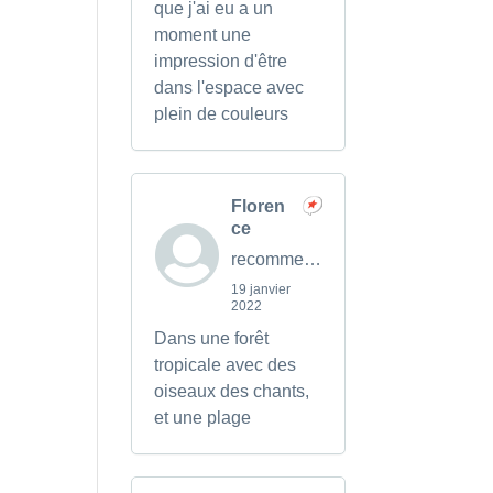
que j'ai eu a un
moment une
impression d'être
dans l'espace avec
plein de couleurs
Floren
ce
recommends
19 janvier
2022
Dans une forêt
tropicale avec des
oiseaux des chants,
et une plage