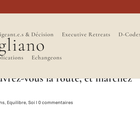
igeant.e.s & Décision
Executive Retreats
D-Code
lications
Echangeons
vrez-vous la route, et marchez
ons
,
Equilibre
,
Soi
|
0 commentaires