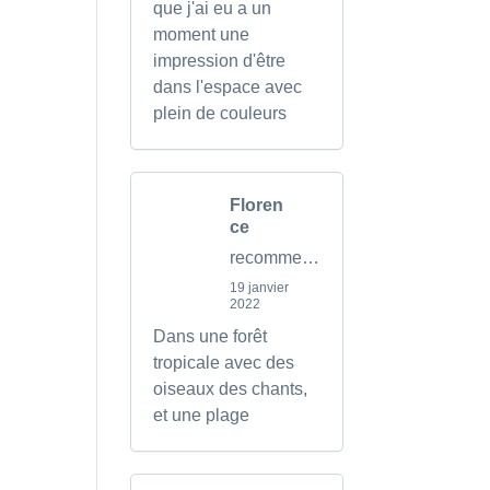
que j'ai eu a un
moment une
impression d'être
dans l'espace avec
plein de couleurs
Floren
ce
recommends
19 janvier
2022
Dans une forêt
tropicale avec des
oiseaux des chants,
et une plage