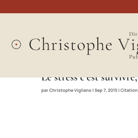
Dir
Pub
Le stress c’est survivre,
par
Christophe Vigliano
|
Sep 7, 2015
|
Citatio