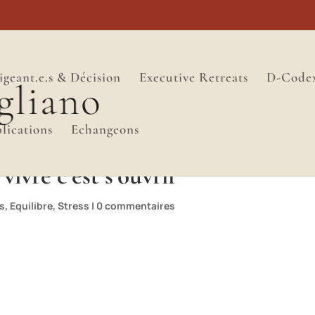
igeant.e.s & Décision
Executive Retreats
D-Code
lications
Echangeons
 vivre c’est s’ouvrir
ns
,
Equilibre
,
Stress
|
0 commentaires