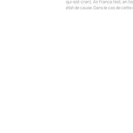
qui-est-cran). Air France l'est, en to
état de cause. Dans le cas de cette
merveilleuse entreprise française,
nombreux commentaires et articles
sur ces cadres agressés (fusibles d
luxe aussitôt remplacés par des
hommes d'Etat ?) par ces salariés…