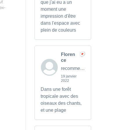
ut
que j'ai eu a un
 ex-
moment une
impression d'être
dans l'espace avec
e
plein de couleurs
Floren
ce
recommends
19 janvier
2022
Dans une forêt
tropicale avec des
oiseaux des chants,
et une plage