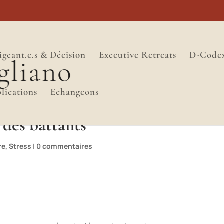
igeant.e.s & Décision
Executive Retreats
D-Code
lications
Echangeons
 des battants
re
,
Stress
|
0 commentaires