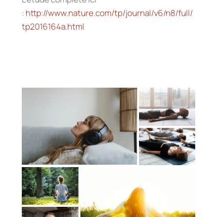
:
http://www.nature.com/tp/journal/v6/n8/full/
tp2016164a.html