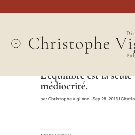
Dir
Pub
L’équilibre est la seul
médiocrité.
par
Christophe Vigliano
|
Sep 28, 2015
|
Citati