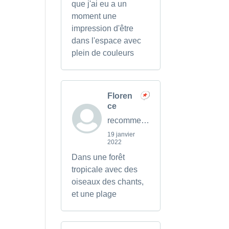
que j'ai eu a un
moment une
impression d'être
dans l'espace avec
plein de couleurs
Floren
ce
recommends
19 janvier
2022
Dans une forêt
tropicale avec des
oiseaux des chants,
et une plage