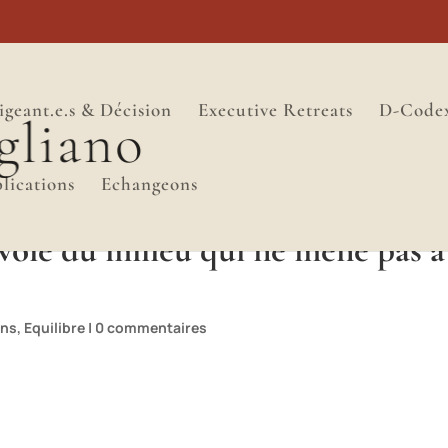
igeant.e.s & Décision
Executive Retreats
D-Code
lications
Echangeons
e voie du milieu qui ne mène pas à
ons
,
Equilibre
|
0 commentaires