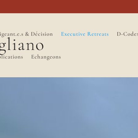
igeant.e.s & Décision
Executive Retreats
D-Code
lications
Echangeons