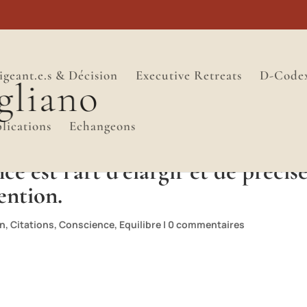
igeant.e.s & Décision
Executive Retreats
D-Code
lications
Echangeons
 est l’art d’élargir et de précis
ention.
on
,
Citations
,
Conscience
,
Equilibre
|
0 commentaires