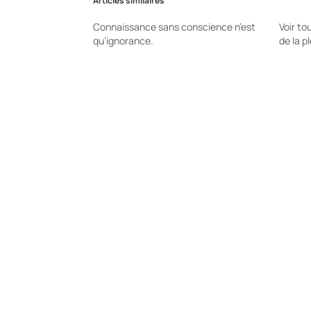
Articles similaires
Connaissance sans conscience n’est
Voir t
qu’ignorance.
de la p