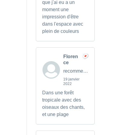
que j'ai eu a un
moment une
impression d'être
dans l'espace avec
plein de couleurs
Floren
ce
recommends
19 janvier
2022
Dans une forêt
tropicale avec des
oiseaux des chants,
et une plage