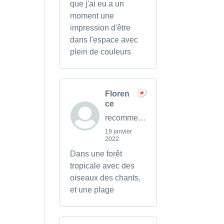
que j'ai eu a un
moment une
impression d'être
dans l'espace avec
plein de couleurs
Floren
ce
recommends
19 janvier
2022
Dans une forêt
tropicale avec des
oiseaux des chants,
et une plage