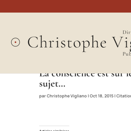
Dir
Pub
La conscience est sur l
sujet…
par
Christophe Vigliano
|
Oct 18, 2015
|
Citati