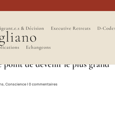
igeant.e.s & Décision
Executive Retreats
D-Code
lications
Echangeons
e point de devenir le plus grand
ons
,
Conscience
|
0 commentaires