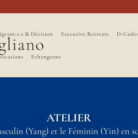
igeant.e.s & Décision
Executive Retreats
D-Code
lications
Echangeons
ATELIER
culin (Yang) et le Féminin (Yin) en so