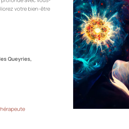
liorez votre bien-être
des Queyries,
thérapeute