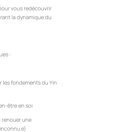
 pour vous redécouvrir
lorant la dynamique du
ues :
ur les fondements du Yin
en-être en soi
u renouer une
u inconnu.e)