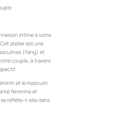
ouple
nexion intime à votre
 Cet atelier est une
masculines (Yang) et
votre couple, à travers
pectif.
éminin et le masculin.
rité féminine et
e reflète-t-elle dans