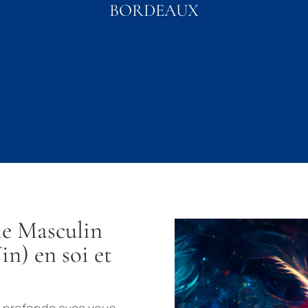
BORDEAUX
le Masculin
in) en soi et
e profonde avec vous-